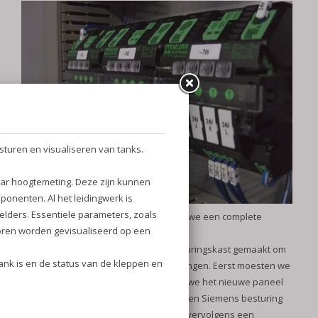
Voor een robot inpakmachine hebben we een complete
besturing vervangen.
We hebben hiervoor een nieuwe besturingskast gemaakt om
deze voor de bestaande kast te vervangen. Eerst moesten we
het oude paneel demonteren voordat we het nieuwe paneel
konden plaatsen. Het gaat hierbij om een Siemens besturing
met integrated safety. Deze PLC heeft vervolgens een