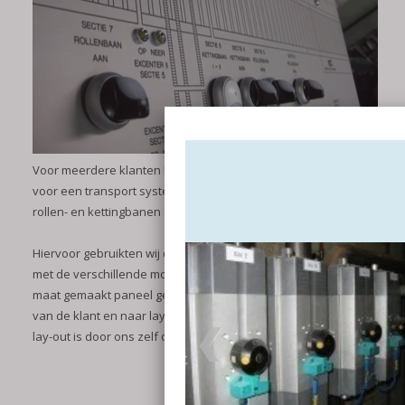
Voor meerdere klanten hebben we een besturing geleverd
voor een transport systeem. Denk hierbij aan verschillende
rollen- en kettingbanen of verschillende soorten hefsecties.
Hiervoor gebruikten wij de Siemens S7-1200 PLC in combinatie
met de verschillende motorgroepen. Ook hebben wij een op
maat gemaakt paneel geleverd die gegraveerd is naar wens
van de klant en naar lay-out van het transport systeem. Deze
lay-out is door ons zelf ontworpen en getekend.