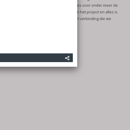
connectie met een aantal Simotion drives voor onder meer de
robot. Er zit ook een HMI touch screen in het project en alles is
met Profinet aan elkaar gekoppeld, een verbinding die we
steeds meer zien.