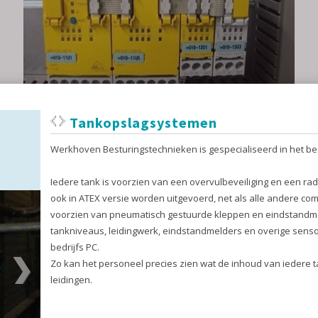
Voor meerdere foliewikkelaars hebben we een complete
besturingen geleverd. Deze besturing hebben wij gemaakt
voor de firma Eeden Verpakkingsmachines uit Rotterdam. Zo
hebben we een project gerealiseerd met twee schakelpanelen
die 'wireless' via WIFI met elkaar communiceren. Deze kast is
voorzien van een touch screen, in de kastdeur, om de machine
te bedienen.
Deze besturing weet echt het optimale rendement uit de
machine te halen.
Afzakmachine